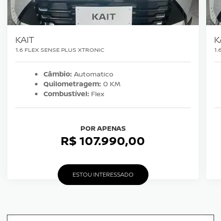
KAIT
K
1.6 FLEX SENSE PLUS XTRONIC
1.
Câmbio:
Automatico
Quilometragem:
0 KM
Combustível:
Flex
POR APENAS
R$ 107.990,00
ESTOU INTERESSADO