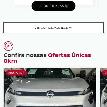
ESTOU INTERESSADO
VER OUTROS MODELOS
Confira nossas
Ofertas Únicas
0km
2025/2026
2