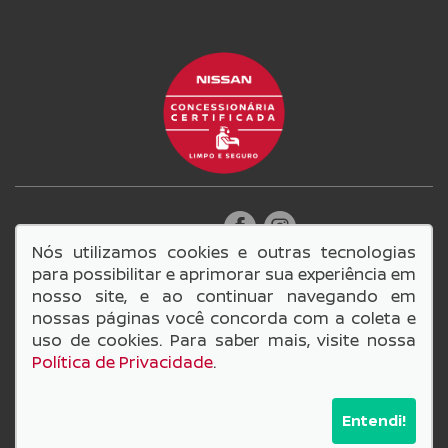
SIGA-NOS:
Nós utilizamos cookies e outras tecnologias
para possibilitar e aprimorar sua experiência em
nosso site, e ao continuar navegando em
nossas páginas você concorda com a coleta e
14.749.549/0001-98
uso de cookies. Para saber mais, visite nossa
Lage e Scarabeli Comercio de Veiculos LTDA
Política de Privacidade
.
© Copyright 2026
AutoForce - Todos os direitos reservados.
Política de privacidade
e as
Condições Comerciais
.
Entendi!