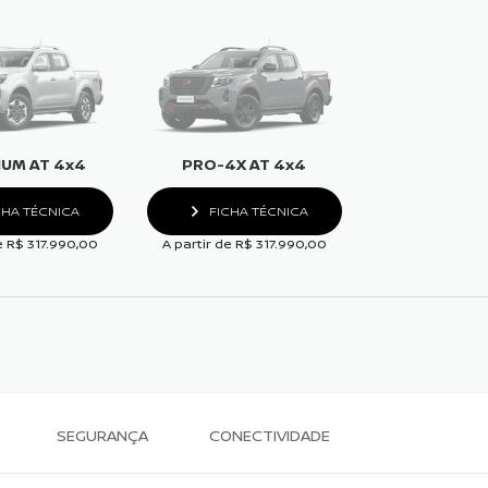
NUM AT 4x4
PRO-4X AT 4x4
CHA TÉCNICA
FICHA TÉCNICA
e R$ 317.990,00
A partir de R$ 317.990,00
SEGURANÇA
CONECTIVIDADE