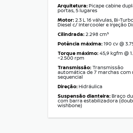
Arquitetura:
Picape cabine dupl
portas, 5 lugares
Motor:
2.3 L 16 válvulas, Bi-Turb
Diesel c/ Intercooler e Injeção D
Cilindrada:
2.298 cm³
Potência máxima:
190 cv @ 3.
Torque máximo:
45,9 kgfm @ 1
~2.500 rpm
Transmissão:
Transmissão
automática de 7 marchas com
sequencial
Direção:
Hidráulica
Suspensão dianteira:
Braço du
com barra estabilizadora (doub
wishbone)