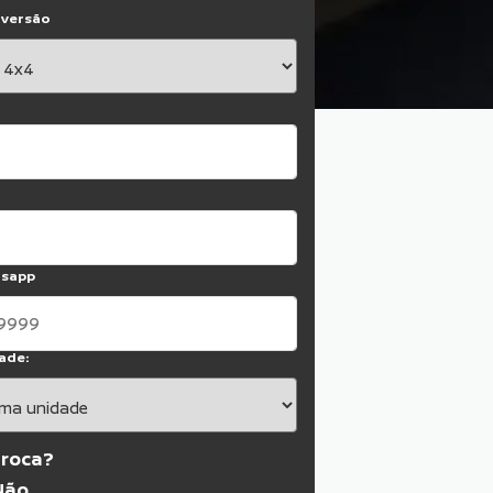
 versão
tsapp
ade:
troca?
Não