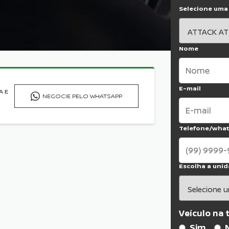
Selecione uma
Nome
E-mail
A E
NEGOCIE PELO WHATSAPP
Telefone/wha
Escolha a unid
Veículo na 
Sim