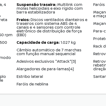
a, 4
Suspensão traseira:
Multilink com
Faróis
molas helicoidais e eixo rígido com
barra estabilizadora
Maçane
o
e maç
ireta
Freios:
Discos ventilados dianteiros e
traseiros com sistema ABS de 4
Maçane
canais e 4 sensores com controle
eletrônico de distribuição de força
Para-c
750 rpm
(EBD)
Protet
.500
Capacidade de carga:
1.027 kg
Rack d
Câmbio automático de 7 marchas
com função manual sequencial
Retrov
 modo
Adesivos exclusivos "Attack"[3]
Retrov
rebati
Alargadores de para-lamas[4]
direçã
plo
Estribo lateral
Santan
le
Faróis de neblina