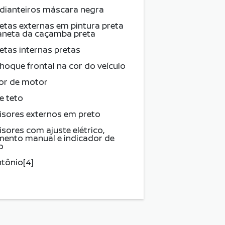
 dianteiros máscara negra
tas externas em pintura preta
aneta da caçamba preta
tas internas pretas
hoque frontal na cor do veículo
or de motor
e teto
isores externos em preto
isores com ajuste elétrico,
mento manual e indicador de
o
tônio[4]