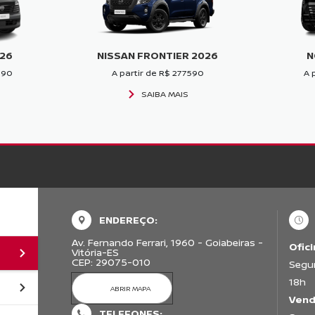
026
NISSAN FRONTIER 2026
N
690
A partir de R$ 277590
A 
SAIBA MAIS
ENDEREÇO:
Av. Fernando Ferrari, 1960 - Goiabeiras -
Ofici
Vitória-ES
CEP: 29075-010
Segun
18h
ABRIR MAPA
Vend
TELEFONES: