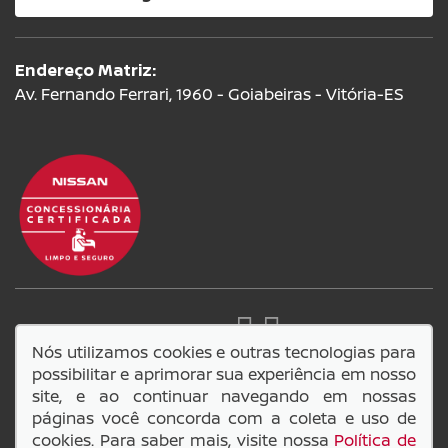
Endereço Matriz:
Av. Fernando Ferrari, 1960 - Goiabeiras - Vitória-ES
SIGA-NOS:
Nós utilizamos cookies e outras tecnologias para
possibilitar e aprimorar sua experiência em nosso
site, e ao continuar navegando em nossas
páginas você concorda com a coleta e uso de
14.749.549/0001-98
cookies. Para saber mais, visite nossa
Política de
Lage e Scarabeli Comercio de Veiculos LTDA