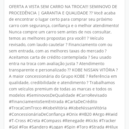
OFERTA A VISTA SEM CARRO NA TROCA!!! SEMINOVO DE
PROCEDÊNCIA | GARANTIA E QUALIDADE ?? Você acaba
de encontrar o lugar certo para comprar seu próximo
carro com segurança, confiança e o melhor atendimento!
Nunca compre um carro sem antes de nos consultar,
temos as melhores propostas pra você!! ? Veículo
revisado, com laudo cautelar ? Financiamento com ou
sem entrada, com as melhores taxas do mercado ?
Aceitamos carta de crédito contemplada ? Seu usado
entra na troca com avaliação justa ? Atendimento
transparente e personalizado ?? KOBE NISSAN VITÓRIA ?
A maior concessionária do Grupo KOBE ? Referência em
qualidade, credibilidade e atendimento ? Trabalhamos
com veículos premium de todas as marcas e todos os
modelos #SeminovosDeQualidade #CarroRevisado
#FinanciamentoSemEntrada #CartaDeCrédito
#TrocaComTroco #KobeVitória #KobeNissanVitória
#ConcessionáriaDeConfiança #Onix #HB20 #Argo #Kwid
#T-Cross #Creta #Compass #Renegade #Kicks #Tracker
#Gol #Fox #Sandero #Logan #Spin #Toro #Strada #Hilux