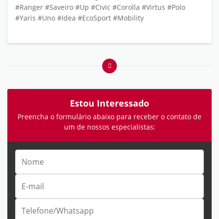
#Ranger #Saveiro #Up #Civic #Corolla #Virtus #Polo
#Yaris #Uno #Idea #EcoSport #Mobility
Estou Interessado
Preencha o formulário abaixo para receber o contato de
um de nossos especialistas: