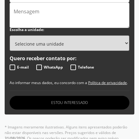
Escolha a unidade:
Quero receber contato por:
E-mail
WhatsApp
Telefone
Ao informar meus dados, eu concordo com a
Política de privacidade
.
ESTOU INTERESSADO
* Imagens meramente ilustrativas. Alguns itens apresentados poderão
não estar disponíveis nas versões. Preços sugeridos e válidos de
31/08/2026
. Os preços poderão ser modificados sem aviso prévio.