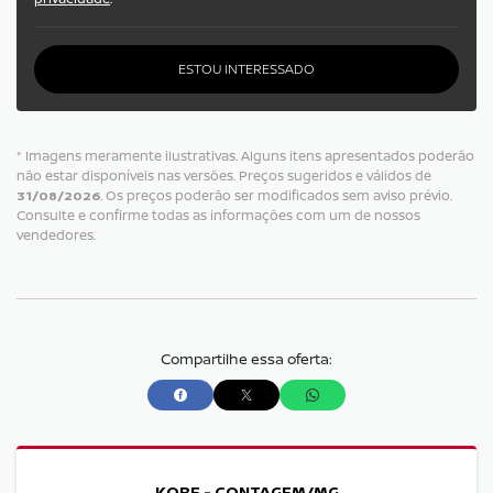
ESTOU INTERESSADO
* Imagens meramente ilustrativas. Alguns itens apresentados poderão
não estar disponíveis nas versões. Preços sugeridos e válidos de
31/08/2026
. Os preços poderão ser modificados sem aviso prévio.
Consulte e confirme todas as informações com um de nossos
vendedores.
Compartilhe essa oferta:
KOBE - CONTAGEM/MG