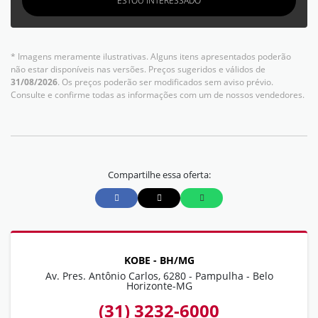
ESTOU INTERESSADO
* Imagens meramente ilustrativas. Alguns itens apresentados poderão
não estar disponíveis nas versões. Preços sugeridos e válidos de
31/08/2026
. Os preços poderão ser modificados sem aviso prévio.
Consulte e confirme todas as informações com um de nossos vendedores.
Compartilhe essa oferta:
KOBE - BH/MG
Av. Pres. Antônio Carlos, 6280 - Pampulha - Belo
Horizonte-MG
(31) 3232-6000