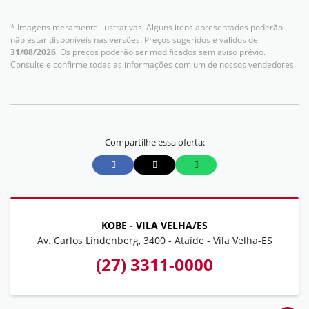
* Imagens meramente ilustrativas. Alguns itens apresentados poderão
não estar disponíveis nas versões. Preços sugeridos e válidos de
31/08/2026
. Os preços poderão ser modificados sem aviso prévio.
Consulte e confirme todas as informações com um de nossos vendedores.
Compartilhe essa oferta:
KOBE - VILA VELHA/ES
Av. Carlos Lindenberg, 3400 - Ataíde - Vila Velha-ES
(27) 3311-0000