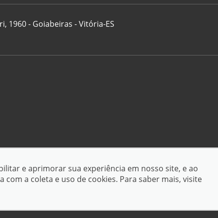
i, 1960 - Goiabeiras - Vitória-ES
eservados.
ilitar e aprimorar sua experiência em nosso site, e ao
ões
om a coleta e uso de cookies. Para saber mais, visite