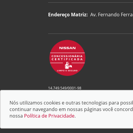
Endereço Matriz:
Av. Fernando Ferrar
14.749.549/0001-98
Lage e Scarabeli Comercio de Veiculos LTDA
© Copyright 2026
-
AutoForce - Todos os direitos r
Nós utilizamos cookies e outras tecnologias para possib
Confira a nossa
Política de privacidade
e as
Condiç
continuar navegando em nossas páginas você concorda c
Comerciais
.
nossa
Política de Privacidade
.