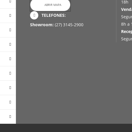
18h
ABRIR MAPA
Vend
TELEFONES:
Segun
8h a 
Showroom:
(27) 3145-2900
Rece
Segun