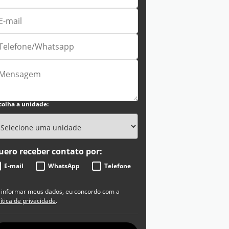
colha a unidade:
uero receber contato por:
E-mail
WhatsApp
Telefone
 informar meus dados, eu concordo com a
lítica de privacidade
.