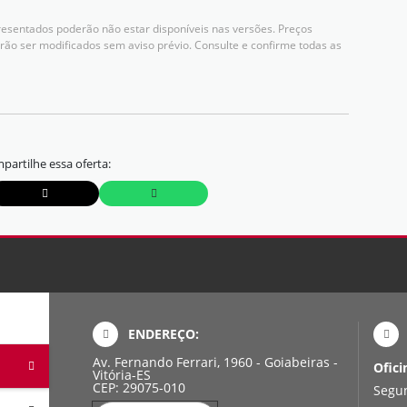
resentados poderão não estar disponíveis nas versões. Preços
rão ser modificados sem aviso prévio. Consulte e confirme todas as
partilhe essa oferta:
ENDEREÇO:
Av. Fernando Ferrari, 1960 - Goiabeiras -
Ofici
Vitória-ES
CEP: 29075-010
Segun