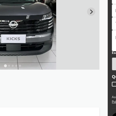
Es
Q
Ao
Po