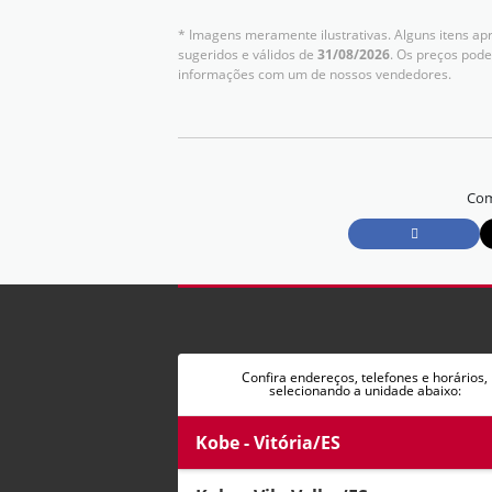
* Imagens meramente ilustrativas. Alguns itens ap
sugeridos e válidos de
31/08/2026
. Os preços pode
informações com um de nossos vendedores.
Com
Confira endereços, telefones e horários,
selecionando a unidade abaixo:
Kobe - Vitória/ES