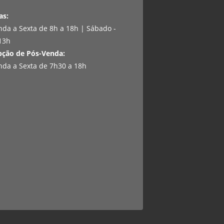
as:
da a Sexta de 8h a 18h | Sábado -
13h
pção de Pós-Venda:
da a Sexta de 7h30 a 18h