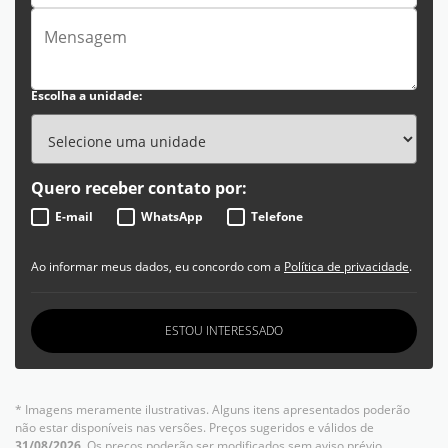
Escolha a unidade:
Quero receber contato por:
E-mail
WhatsApp
Telefone
Ao informar meus dados, eu concordo com a
Política de privacidade
.
ESTOU INTERESSADO
* Imagens meramente ilustrativas. Alguns itens apresentados poderão
não estar disponíveis nas versões. Preços sugeridos e válidos de
31/08/2026
. Os preços poderão ser modificados sem aviso prévio.