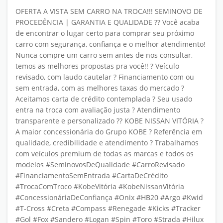
OFERTA A VISTA SEM CARRO NA TROCA!!! SEMINOVO DE
PROCEDÊNCIA | GARANTIA E QUALIDADE ?? Você acaba
de encontrar o lugar certo para comprar seu próximo
carro com segurança, confiança e o melhor atendimento!
Nunca compre um carro sem antes de nos consultar,
temos as melhores propostas pra você!! ? Veículo
revisado, com laudo cautelar ? Financiamento com ou
sem entrada, com as melhores taxas do mercado ?
Aceitamos carta de crédito contemplada ? Seu usado
entra na troca com avaliação justa ? Atendimento
transparente e personalizado ?? KOBE NISSAN VITÓRIA ?
A maior concessionária do Grupo KOBE ? Referência em
qualidade, credibilidade e atendimento ? Trabalhamos
com veículos premium de todas as marcas e todos os
modelos #SeminovosDeQualidade #CarroRevisado
#FinanciamentoSemEntrada #CartaDeCrédito
#TrocaComTroco #KobeVitória #KobeNissanVitória
#ConcessionáriaDeConfiança #Onix #HB20 #Argo #Kwid
#T-Cross #Creta #Compass #Renegade #Kicks #Tracker
#Gol #Fox #Sandero #Logan #Spin #Toro #Strada #Hilux