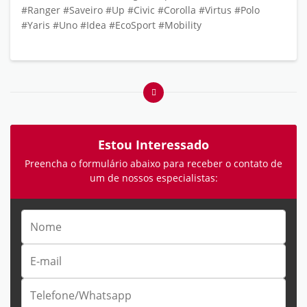
#Ranger #Saveiro #Up #Civic #Corolla #Virtus #Polo
#Yaris #Uno #Idea #EcoSport #Mobility
Estou Interessado
Preencha o formulário abaixo para receber o contato de
um de nossos especialistas: