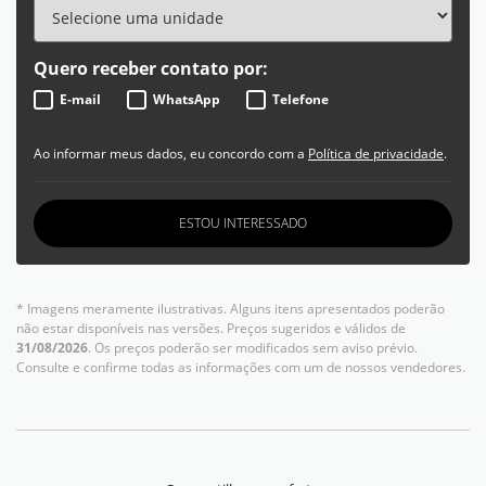
Quero receber contato por:
E-mail
WhatsApp
Telefone
Ao informar meus dados, eu concordo com a
Política de privacidade
.
ESTOU INTERESSADO
* Imagens meramente ilustrativas. Alguns itens apresentados poderão
não estar disponíveis nas versões. Preços sugeridos e válidos de
31/08/2026
. Os preços poderão ser modificados sem aviso prévio.
Consulte e confirme todas as informações com um de nossos vendedores.