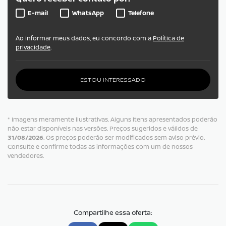
E-mail
WhatsApp
Telefone
Ao informar meus dados, eu concordo com a
Política de
privacidade
.
ESTOU INTERESSADO
* Imagens meramente ilustrativas. Alguns itens apresentados poderão
não estar disponíveis nas versões. Preços sugeridos e válidos de
31/08/2026
. Os preços poderão ser modificados sem aviso prévio.
Consulte e confirme todas as informações com um de nossos
vendedores.
Compartilhe essa oferta: