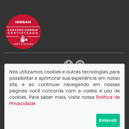
SIGA-NOS:
Nós utilizamos cookies e outras tecnologias para
possibilitar e aprimorar sua experiência em nosso
site, e ao continuar navegando em nossas
páginas você concorda com a coleta e uso de
14.749.549/0001-98
cookies. Para saber mais, visite nossa
Política de
Lage e Scarabeli Comercio de Veiculos LTDA
Privacidade
.
© Copyright 2026
AutoForce - Todos os direitos reservados.
Política de privacidade
e as
Condições Comerciais
.
Entendi!