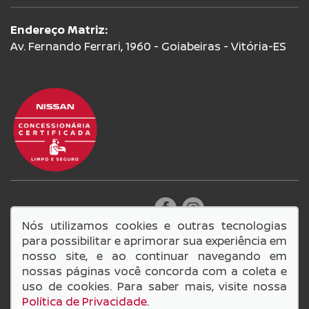
Endereço Matriz:
Av. Fernando Ferrari, 1960 - Goiabeiras - Vitória-ES
SIGA-NOS:
Nós utilizamos cookies e outras tecnologias
para possibilitar e aprimorar sua experiência em
nosso site, e ao continuar navegando em
nossas páginas você concorda com a coleta e
14.749.549/0001-98
uso de cookies. Para saber mais, visite nossa
Lage e Scarabeli Comercio de Veiculos LTDA
Política de Privacidade
.
© Copyright 2026