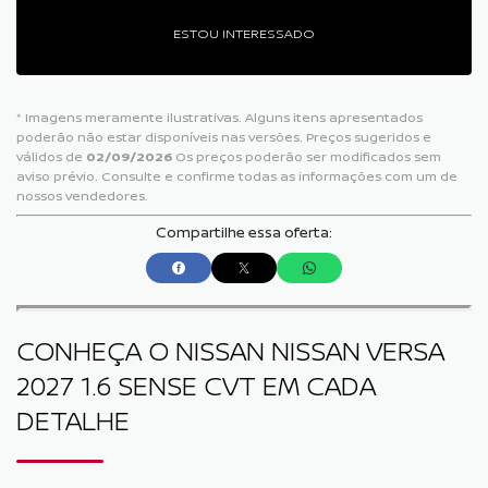
ESTOU INTERESSADO
* Imagens meramente ilustrativas. Alguns itens apresentados
poderão não estar disponíveis nas versões. Preços sugeridos e
válidos de
02/09/2026
Os preços poderão ser modificados sem
aviso prévio. Consulte e confirme todas as informações com um de
nossos vendedores.
Compartilhe essa oferta:
CONHEÇA O
NISSAN NISSAN VERSA
2027 1.6 SENSE CVT
EM CADA
DETALHE