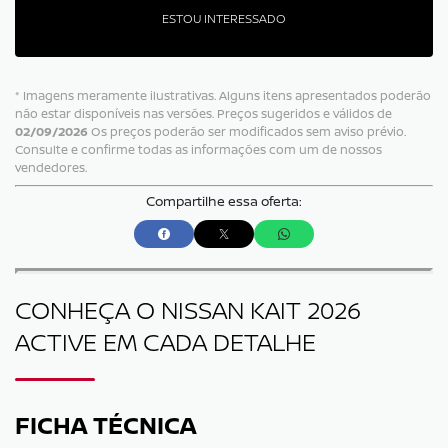
ESTOU INTERESSADO
* Imagens meramente ilustrativas. Alguns itens apresentados poderão
não estar disponíveis nas versões. Preços sugeridos e válidos de
02/09/2026
Os preços poderão ser modificados sem aviso prévio.
Consulte e confirme todas as informações com um de nossos
vendedores.
Compartilhe essa oferta:
CONHEÇA O
NISSAN KAIT 2026
ACTIVE
EM CADA DETALHE
FICHA TÉCNICA