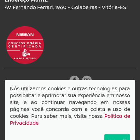
Av. Fernando Ferrari, 1960 - Goiabeiras - Vitória-ES
SIGA-NOS:
Nós utilizamos cookies e outras tecnologias para
possibilitar e aprimorar sua experiência em nosso
site, e ao continuar navegando em nossas
páginas você concorda com a coleta e uso de
14.749.549/0001-98
cookies. Para saber mais, visite nossa
Política de
Lage e Scarabeli Comercio de Veiculos LTDA
Privacidade
.
© Copyright 2026
AutoForce - Todos os direitos reservados.
Política de privacidade
e as
Condições Comerciais
.